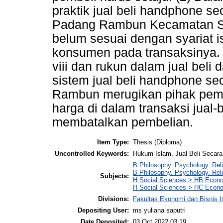
praktik jual beli handphone se
Padang Rambun Kecamatan S
belum sesuai dengan syariat 
konsumen pada transaksinya.
viii dan rukun dalam jual beli
sistem jual beli handphone se
Rambun merugikan pihak pembe
harga di dalam transaksi jual-b
membatalkan pembelian.
Item Type:
Thesis (Diploma)
Uncontrolled Keywords:
Hukum Islam, Jual Beli Secara
B Philosophy. Psychology. Reli
B Philosophy. Psychology. Re
Subjects:
H Social Sciences > HB Econ
H Social Sciences > HC Econo
Divisions:
Fakultas Ekonomi dan Bisnis 
Depositing User:
ms yuliana saputri
Date Deposited:
03 Oct 2022 03:19