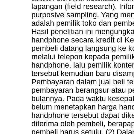
lapangan (field research). Inf
purposive sampling. Yang menj
adalah pemilik toko dan pembe
Hasil penelitian ini mengungka
handphone secara kredit di K
pembeli datang langsung ke k
melalui telepon kepada pemil
handphone, lalu pemilik kon
tersebut kemudian baru disam
Pembayaran dalam jual beli te
pembayaran berangsur atau pe
bulannya. Pada waktu kesepa
belum menetapkan harga hand
handphone tersebut dapat dik
diterima oleh pembeli, berapa
pembeli harus setuju. (2) Da