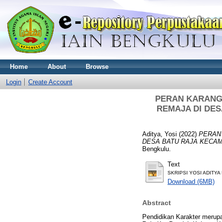
Home
About
Browse
Login
Create Account
PERAN KARANG
REMAJA DI DE
Aditya, Yosi
(2022)
PERAN
DESA BATU RAJA KECA
Bengkulu.
Text
SKRIPSI YOSI ADITYA 
Download (6MB)
Abstract
Pendidikan Karakter merupa