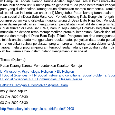
b Bengkulu Tengah. Karang Taruna Adalah Organisasi sosial kemasyarakat
h maupun sarana untuk menciptakan generasi muda yang berkarakter keagam
rogram yang dilaksanakan karang taruna diharapkan mampu membentuk karakt
l. penelitian ini bertujuan untuk : (1) Mengetahui Peran karang taruna dala
 dan sosial di nDesa Batu Raja Kec. Pondok Kubang Kab. Bengkulu Tengah (
program-program yang dilakukan karang taruna di Desa Batu Raja Kec. Pond
kan dalam penelitian ini menggunakan pendekatan kualitatif dengan jenis la
tian ini dilakukan di Desa Batu Raja, namun sejak adanya Covid-19 kegiatan d
memungkinkan dengan tetap memperhatikan protokol kesehstan. Subjek dan i
ng taruna dan remaja di Desa Batu Raja. Teknik Pengumpulan data menggunakan
u. teknik analisis data menggunakan reduksi data, penyajian data, serta pena
itian menunjukkan bahwa pelaksaan program-program karang taruna dalam ran
 harapa. melalui program-program tersebut sudah adanya perubahan dalam dir 
gkah laku remaja baik dalam bidang keagamaan atau sosial
Thesis (Diploma)
Peran Karang Taruna, Pembentukkan Karakter Remaja
B Philosophy. Psychology. Religion > BL Religion
H Social Sciences > HN Social history and conditions. Social problems. Soci
H Social Sciences > HT Communities. Classes. Races
Fakultas Tarbiyah > Pendidikan Agama Islam
ms yuliana saputri
03 Oct 2022 03:30
03 Oct 2022 03:30
http://repository.iainbengkulu.ac.id/id/eprint/10108