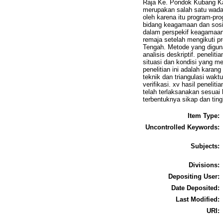
Raja Ke. Pondok Kubang Ka
merupakan salah satu wada
oleh karena itu program-p
bidang keagamaan dan sosia
dalam perspekif keagamaan
remaja setelah mengikuti 
Tengah. Metode yang diguna
analisis deskriptif. peneli
situasi dan kondisi yang 
penelitian ini adalah kara
teknik dan triangulasi wakt
verifikasi. xv hasil penel
telah terlaksanakan sesuai
terbentuknya sikap dan tin
Item Type:
Uncontrolled Keywords:
Subjects:
Divisions:
Depositing User:
Date Deposited:
Last Modified:
URI: