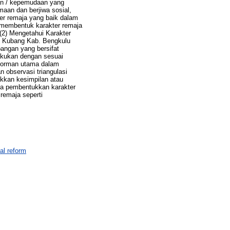
an / kepemudaan yang
aan dan berjiwa sosial,
er remaja yang baik dalam
m membentuk karakter remaja
2) Mengetahui Karakter
ok Kubang Kab. Bengkulu
pangan yang bersifat
ilakukan dengan sesuai
nforman utama dalam
 observasi triangulasi
rikkan kesimpilan atau
gka pembentukkan karakter
remaja seperti
al reform