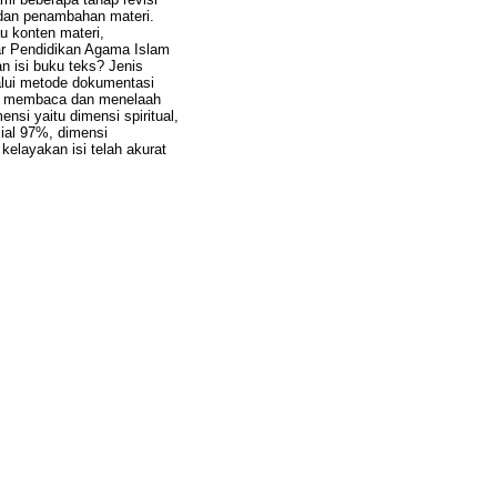
 dan penambahan materi.
au konten materi,
jar Pendidikan Agama Islam
 isi buku teks? Jenis
alui metode dokumentasi
dari membaca dan menelaah
nsi yaitu dimensi spiritual,
sial 97%, dimensi
kelayakan isi telah akurat