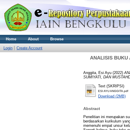
Home
About
Browse
Login
Create Account
ANALISIS BUKU
Anggita, Esi Ayu
(2022)
AN
SUMIYATI, DAN MUSTAHD
Text (SKRIPSI)
ESI AYU ANGGITA.pdf
Download (2MB)
Abstract
Penelitian ini merupakan s
berdasarkan kurikulum yang
memenuhi empat unsur kelay
Seperti halnya, buku teks p