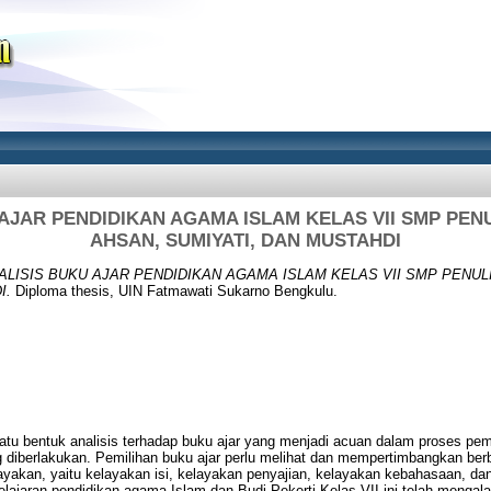
 AJAR PENDIDIKAN AGAMA ISLAM KELAS VII SMP PE
AHSAN, SUMIYATI, DAN MUSTAHDI
ALISIS BUKU AJAR PENDIDIKAN AGAMA ISLAM KELAS VII SMP PENU
I.
Diploma thesis, UIN Fatmawati Sukarno Bengkulu.
uatu bentuk analisis terhadap buku ajar yang menjadi acuan dalam proses pem
 diberlakukan. Pemilihan buku ajar perlu melihat dan mempertimbangkan berb
akan, yaitu kelayakan isi, kelayakan penyajian, kelayakan kebahasaan, dan
elajaran pendidikan agama Islam dan Budi Pekerti Kelas VII ini telah mengal