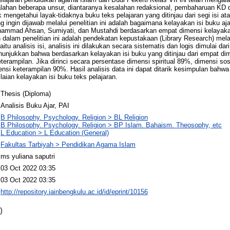
alahan beberapa unsur, diantaranya kesalahan redaksional, pembaharuan KD
k mengetahui layak-tidaknya buku teks pelajaran yang ditinjau dari segi isi at
 ingin dijawab melalui penelitian ini adalah bagaimana kelayakan isi buku a
ammad Ahsan, Sumiyati, dan Mustahdi berdasarkan empat dimensi kelayakan
dalam penelitian ini adalah pendekatan kepustakaan (Library Research) mel
aitu analisis isi, analisis ini dilakukan secara sistematis dan logis dimulai 
nunjukkan bahwa berdasarkan kelayakan isi buku yang ditinjau dari empat dime
terampilan. Jika dirinci secara persentase dimensi spiritual 89%, dimensi so
i keterampilan 90%. Hasil analisis data ini dapat ditarik kesimpulan bahwa 
aian kelayakan isi buku teks pelajaran.
Thesis (Diploma)
Analisis Buku Ajar, PAI
B Philosophy. Psychology. Religion > BL Religion
B Philosophy. Psychology. Religion > BP Islam. Bahaism. Theosophy, etc
L Education > L Education (General)
Fakultas Tarbiyah > Pendidikan Agama Islam
ms yuliana saputri
03 Oct 2022 03:35
03 Oct 2022 03:35
http://repository.iainbengkulu.ac.id/id/eprint/10156
)