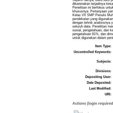
dikarenakan terjadinya kes
Penelitian ini berfokus untu
khususnya. Pertanyaan yang
Kelas VII SMP Penulis Muh
pendekatan yang digunakan 
dengan tehnik analisisnya y
seluruh data. Penelitian me
sosial, pengetahuan, dan ke
pengetahuan 81%, dan dimens
untuk digunakan dalam penil
Item Type:
Uncontrolled Keywords:
Subjects:
Divisions:
Depositing User:
Date Deposited:
Last Modified:
URI:
Actions (login required