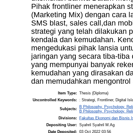
Pihak frontliner menerapkan 
(Marketing Mix) dengan cara 
SMS blast, sales call,dan mob
strategi yang telah dilakukan 
kendala dan kemudahan. Kenda
mengedukasi pihak lansia un
jaringan yang secara tiba-ti
yang mempunyai banyak reke
kemudahan yang dirasakan dap
dan memudahkan mengontrol s
Item Type:
Thesis (Diploma)
Uncontrolled Keywords:
: Strategi, Frontliner, Digital 
B Philosophy. Psychology. Reli
Subjects:
B Philosophy. Psychology. Rel
Divisions:
Fakultas Ekonomi dan Bisnis I
Depositing User:
Syahril Syahril M.Ag
Date Deposited:
03 Oct 2022 03:56