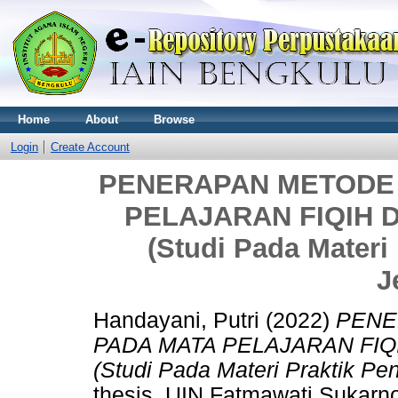
Home
About
Browse
Login
Create Account
PENERAPAN METODE
PELAJARAN FIQIH 
(Studi Pada Materi
J
Handayani, Putri
(2022)
PENE
PADA MATA PELAJARAN FIQ
(Studi Pada Materi Praktik P
thesis, UIN Fatmawati Sukarn