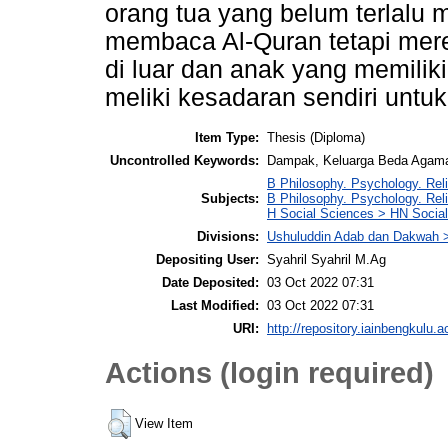
orang tua yang belum terlalu
membaca Al-Quran tetapi mer
di luar dan anak yang memili
meliki kesadaran sendiri unt
Item Type:
Thesis (Diploma)
Uncontrolled Keywords:
Dampak, Keluarga Beda Agama
B Philosophy. Psychology. Reli
Subjects:
B Philosophy. Psychology. Rel
H Social Sciences > HN Social 
Divisions:
Ushuluddin Adab dan Dakwah >
Depositing User:
Syahril Syahril M.Ag
Date Deposited:
03 Oct 2022 07:31
Last Modified:
03 Oct 2022 07:31
URI:
http://repository.iainbengkulu.a
Actions (login required)
View Item