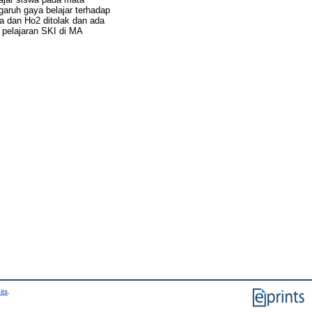
garuh gaya belajar terhadap
ma dan Ho2 ditolak dan ada
 pelajaran SKI di MA
its
.