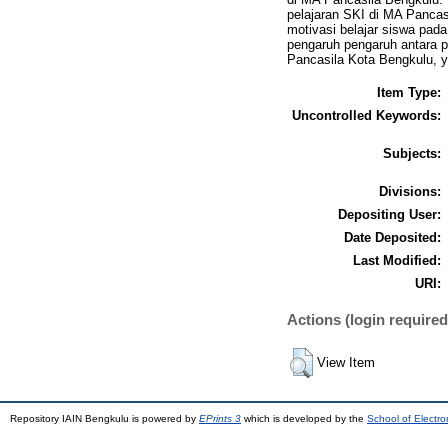
pelajaran SKI di MA Pancasi
motivasi belajar siswa pad
pengaruh pengaruh antara p
Pancasila Kota Bengkulu, ya
Item Type:
Uncontrolled Keywords:
Subjects:
Divisions:
Depositing User:
Date Deposited:
Last Modified:
URI:
Actions (login required
View Item
Repository IAIN Bengkulu is powered by
EPrints 3
which is developed by the
School of Electr