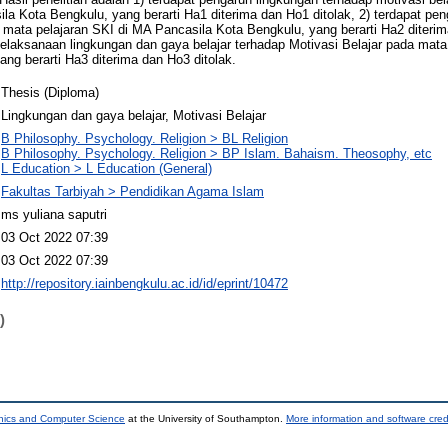
la Kota Bengkulu, yang berarti Ha1 diterima dan Ho1 ditolak, 2) terdapat pen
a mata pelajaran SKI di MA Pancasila Kota Bengkulu, yang berarti Ha2 diteri
elaksanaan lingkungan dan gaya belajar terhadap Motivasi Belajar pada mata
ng berarti Ha3 diterima dan Ho3 ditolak.
Thesis (Diploma)
Lingkungan dan gaya belajar, Motivasi Belajar
B Philosophy. Psychology. Religion > BL Religion
B Philosophy. Psychology. Religion > BP Islam. Bahaism. Theosophy, etc
L Education > L Education (General)
Fakultas Tarbiyah > Pendidikan Agama Islam
ms yuliana saputri
03 Oct 2022 07:39
03 Oct 2022 07:39
http://repository.iainbengkulu.ac.id/id/eprint/10472
)
onics and Computer Science
at the University of Southampton.
More information and software cred