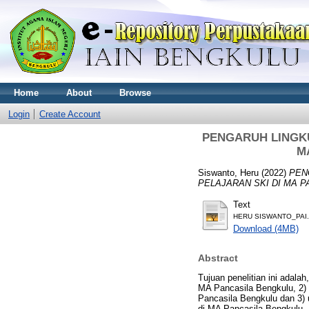
Home
About
Browse
Login
Create Account
PENGARUH LINGK
M
Siswanto, Heru
(2022)
PEN
PELAJARAN SKI DI MA 
Text
HERU SISWANTO_PAI.
Download (4MB)
Abstract
Tujuan penelitian ini adala
MA Pancasila Bengkulu, 2) 
Pancasila Bengkulu dan 3) 
di MA Pancasila Bengkulu. H