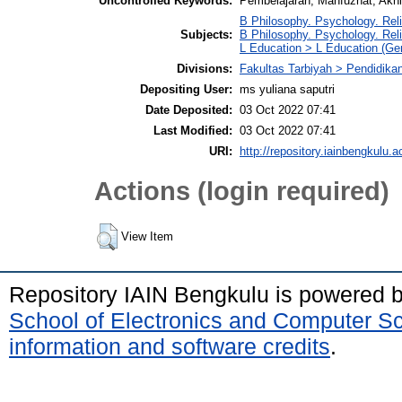
Uncontrolled Keywords:
Pembelajaran, Mahfuzhat, Akhl
B Philosophy. Psychology. Reli
Subjects:
B Philosophy. Psychology. Rel
L Education > L Education (Gen
Divisions:
Fakultas Tarbiyah > Pendidik
Depositing User:
ms yuliana saputri
Date Deposited:
03 Oct 2022 07:41
Last Modified:
03 Oct 2022 07:41
URI:
http://repository.iainbengkulu.a
Actions (login required)
View Item
Repository IAIN Bengkulu is powered 
School of Electronics and Computer S
information and software credits
.