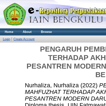
Home
About
Browse
Login
Create Account
PENGARUH PEMB
TERHADAP AKH
PESANTREN MODERN
BE
Nurhaliza, Nurhaliza
(2022)
P
MAHFUZHAT TERHADAP AK
PESANTREN MODERN DARU
Diploma thesis, UIN Fatmawat