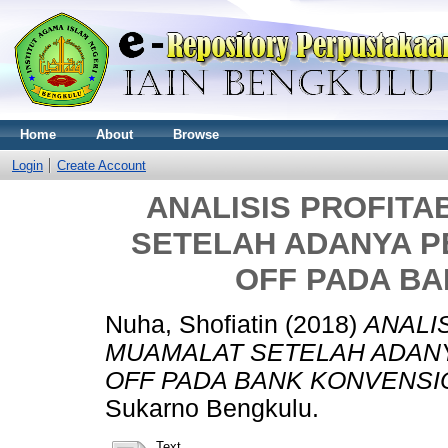
Home
About
Browse
Login
Create Account
ANALISIS PROFITA
SETELAH ADANYA P
OFF PADA B
Nuha, Shofiatin
(2018)
ANALI
MUAMALAT SETELAH ADAN
OFF PADA BANK KONVENSI
Sukarno Bengkulu.
Text