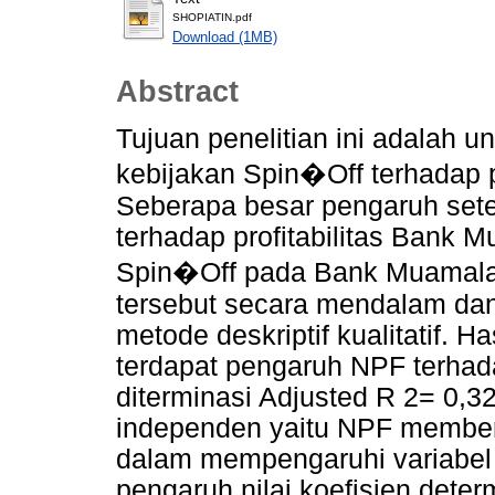
SHOPIATIN.pdf
Download (1MB)
Abstract
Tujuan penelitian ini adalah 
kebijakan Spin�Off terhadap p
Seberapa besar pengaruh sete
terhadap profitabilitas Bank 
Spin�Off pada Bank Muamala
tersebut secara mendalam da
metode deskriptif kualitatif. 
terdapat pengaruh NPF terhad
diterminasi Adjusted R 2= 0,32
independen yaitu NPF membe
dalam mempengaruhi variabel
pengaruh nilai koefisien determ