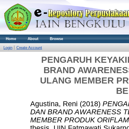
Home
About
Browse
Login
Create Account
PENGARUH KEYAKI
BRAND AWARENESS
ULANG MEMBER PR
BE
Agustina, Reni
(2018)
PENGA
DAN BRAND AWARENESS TE
MEMBER PRODUK ORIFLAME
thesis, UIN Fatmawati Sukarn