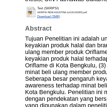
Text (SKRIPSI)
SKRIPSI RENI AGUSTINA (1416132085).pdf
Download (2MB)
Abstract
Tujuan Penelitian ini adalah 
keyakian produk halal dan bra
ulang member produk Oriflame
keyakian produk halal terhada
Oriflame di Kota Bengkulu, (
minat beli ulang member produ
Seberapa besar pengaruh keya
awareness terhadap minat bel
Kota Bengkulu. Penelitian ini
dengan pendekatan yang bersifa
yang digunakan dalam peneliti