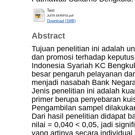
Text
JUITA SKRIPSI.pdf
Download (1MB)
Abstract
Tujuan penelitian ini adalah 
dan promosi terhadap keputu
Indonesia Syariah KC Bengkul
besar pengaruh pelayanan da
menjadi nasabah Bank Negara
Jenis penelitian ini adalah ku
primer berupa penyebaran kui
Pengambilan sampel dilakukan
Dari hasil penelitian didapat 
nilai = 0,040 < 0,05, jadi sign
yang artinya secara individua