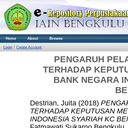
Home
About
Browse
Login
Create Account
PENGARUH PEL
TERHADAP KEPUT
BANK NEGARA I
BE
Destrian, Juita
(2018)
PENGA
TERHADAP KEPUTUSAN ME
INDONESIA SYARIAH KC B
Fatmawati Sukarno Bengkulu.