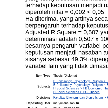
terhadap keputusan menjadi n
diperoleh nilai = 0,002 < 0,05,
Ha diterima, yang artinya seca
berpengaruh terhadap keputus
Adjusted R Square = 0,507 yan
determinasi adalah 0,507 x 10
besarnya pengaruh variabel p
keputusan menjadi nasabah a
sisanya sebesar 49,3% dipenga
variabel lain yang tidak dima
Item Type:
Thesis (Diploma)
B Philosophy. Psychology. Religion > 
B Philosophy. Psychology. Religion >
Subjects:
H Social Sciences > HB Economic Th
H Social Sciences > HG Finance
Divisions:
Fakultas Ekonomi dan Bisnis Islam > 
Depositing User:
ms yuliana saputri