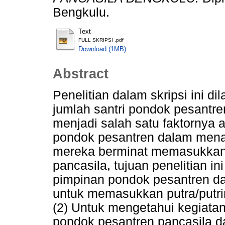
Bengkulu.
Text
FULL SKRIPSI .pdf
Download (1MB)
Abstract
Penelitian dalam skripsi ini d
jumlah santri pondok pesantre
menjadi salah satu faktornya
pondok pesantren dalam menar
mereka berminat memasukkan p
pancasila, tujuan penelitian i
pimpinan pondok pesantren d
untuk memasukkan putra/putri
(2) Untuk mengetahui kegiata
pondok pesantren pancasila 