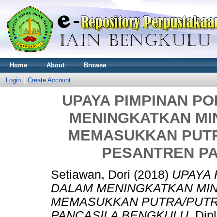
Home
About
Browse
Login
Create Account
UPAYA PIMPINAN P
MENINGKATKAN MI
MEMASUKKAN PUTR
PESANTREN P
Setiawan, Dori
(2018)
UPAYA
DALAM MENINGKATKAN MI
MEMASUKKAN PUTRA/PUTR
PANCASILA BENGKULU.
Dipl