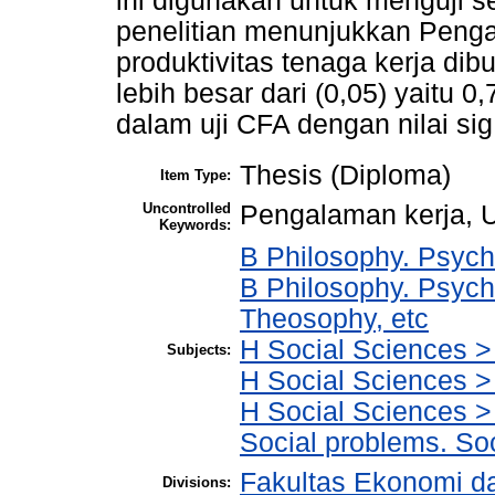
ini digunakan untuk menguji 
penelitian menunjukkan Penga
produktivitas tenaga kerja dib
lebih besar dari (0,05) yaitu 
dalam uji CFA dengan nilai sig 
Thesis (Diploma)
Item Type:
Uncontrolled
Pengalaman kerja, U
Keywords:
B Philosophy. Psycho
B Philosophy. Psych
Theosophy, etc
H Social Sciences 
Subjects:
H Social Sciences 
H Social Sciences > 
Social problems. Soc
Fakultas Ekonomi da
Divisions: