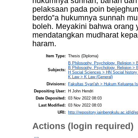
hukumnya sunnah, bahan dan 
pelaksaan pada poin bejegh
berdo‟a hukumnya sunnah mu
boleh. Meyakini bahwa orang 
mendatangkan mudharat kepa
haram.
Item Type:
Thesis (Diploma)
B Philosophy. Psychology. Religion > 
B Philosophy. Psychology. Religion >
Subjects:
H Social Sciences > HN Social history 
K Law > K Law (General)
Divisions:
Fakultas Syari'ah > Hukum Keluarga I
Depositing User:
H John Hendri
Date Deposited:
03 Nov 2022 08:03
Last Modified:
03 Nov 2022 08:03
URI:
http://repository.iainbengkulu.ac.id/id/e
Actions (login required)