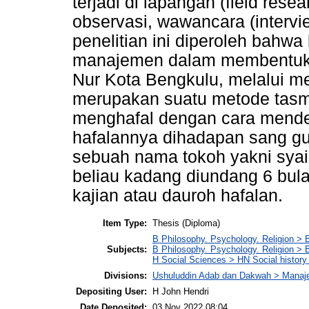
terjadi di lapangan (field res
observasi, wawancara (intervi
penelitian ini diperoleh bahw
manajemen dalam membentuk p
Nur Kota Bengkulu, melalui m
merupakan suatu metode tasmi
menghafal dengan cara mende
hafalannya dihadapan sang gur
sebuah nama tokoh yakni syaik
beliau kadang diundang 6 bul
kajian atau dauroh hafalan.
Item Type:
Thesis (Diploma)
B Philosophy. Psychology. Religion > 
Subjects:
B Philosophy. Psychology. Religion >
H Social Sciences > HN Social history 
Divisions:
Ushuluddin Adab dan Dakwah > Mana
Depositing User:
H John Hendri
Date Deposited:
03 Nov 2022 08:04