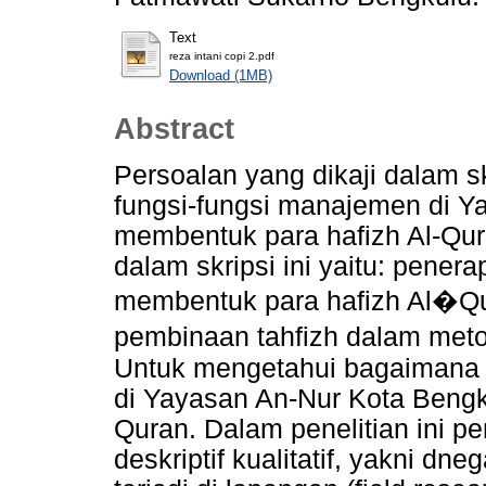
Text
reza intani copi 2.pdf
Download (1MB)
Abstract
Persoalan yang dikaji dalam s
fungsi-fungsi manajemen di Y
membentuk para hafizh Al-Qu
dalam skripsi ini yaitu: pene
membentuk para hafizh Al�Qur
pembinaan tahfizh dalam metod
Untuk mengetahui bagaimana 
di Yayasan An-Nur Kota Bengk
Quran. Dalam penelitian ini p
deskriptif kualitatif, yakni 