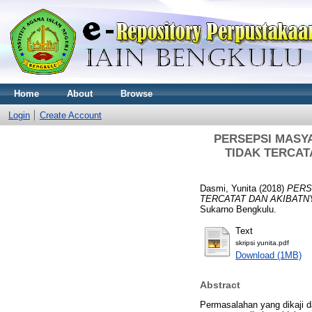
Home
About
Browse
Login
Create Account
PERSEPSI MASY
TIDAK TERCAT
Dasmi, Yunita
(2018)
PERS
TERCATAT DAN AKIBATN
Sukarno Bengkulu.
Text
skripsi yunita.pdf
Download (1MB)
Abstract
Permasalahan yang dikaji d