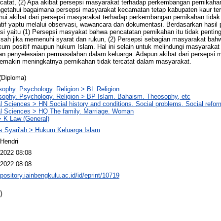
rcatat, (2) Apa akibat persepsi masyarakat terhadap perkembangan pernikahan
ngetahui bagaimana persepsi masyarakat kecamatan tetap kabupaten kaur ter
ui akibat dari persepsi masyarakat terhadap perkembangan pernikahan tidak te
itatif yaptu melalui observasi, wawancara dan dokumentasi. Berdasarkan hasil p
i yaitu (1) Persepsi masyakat bahwa pencatatan pernikahan itu tidak penti
 sah jika memenuhi syarat dan rukun, (2) Persepsi sebagian masyarakat bah
ukum positif maupun hukum Islam. Hal ini selain untuk melindungi masyarak
an penyelesaian permasalahan dalam keluarga. Adapun akibat dari persepsi 
emakin meningkatnya pernikahan tidak tercatat dalam masyarakat.
(Diploma)
sophy. Psychology. Religion > BL Religion
sophy. Psychology. Religion > BP Islam. Bahaism. Theosophy, etc
l Sciences > HN Social history and conditions. Social problems. Social refor
l Sciences > HQ The family. Marriage. Woman
 K Law (General)
s Syari'ah > Hukum Keluarga Islam
Hendri
2022 08:08
2022 08:08
epository.iainbengkulu.ac.id/id/eprint/10719
)