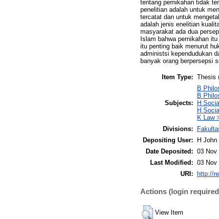
tentang pernikahan tidak te
penelitian adalah untuk me
tercatat dan untuk mengetah
adalah jenis enelitian kual
masyarakat ada dua perseps
Islam bahwa pernikahan itu
itu penting baik menurut h
administsi kependudukan d
banyak orang berpersepsi s
Item Type:
Thesis 
B Philo
B Philo
Subjects:
H Socia
H Socia
K Law >
Divisions:
Fakulta
Depositing User:
H John 
Date Deposited:
03 Nov 
Last Modified:
03 Nov 
URI:
http://r
Actions (login required
View Item