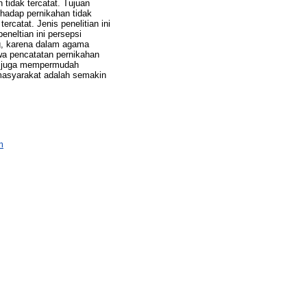
 tidak tercatat. Tujuan
hadap pernikahan tidak
rcatat. Jenis penelitian ini
eneltian ini persepsi
ng, karena dalam agama
wa pencatatan pernikahan
at juga mempermudah
masyarakat adalah semakin
m