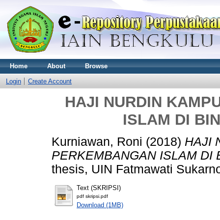
Home
About
Browse
Login
Create Account
HAJI NURDIN KAM
ISLAM DI BI
Kurniawan, Roni
(2018)
HAJI
PERKEMBANGAN ISLAM DI BI
thesis, UIN Fatmawati Sukarn
Text (SKRIPSI)
pdf skripsi.pdf
Download (1MB)