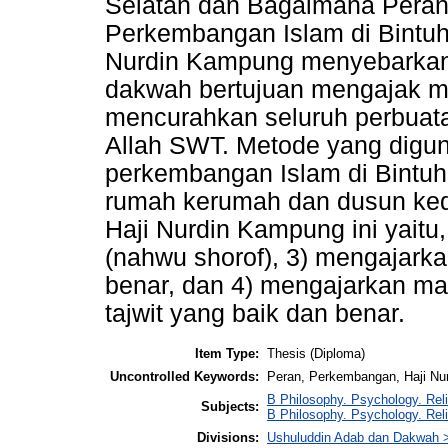
Selatan dan Bagaimana Peran 
Perkembangan Islam di Bintuh
Nurdin Kampung menyebarkan 
dakwah bertujuan mengajak ma
mencurahkan seluruh perbuata
Allah SWT. Metode yang digu
perkembangan Islam di Bintuh
rumah kerumah dan dusun ked
Haji Nurdin Kampung ini yaitu,
(nahwu shorof), 3) mengajarka
benar, dan 4) mengajarkan ma
tajwit yang baik dan benar.
Item Type:
Thesis (Diploma)
Uncontrolled Keywords:
Peran, Perkembangan, Haji N
B Philosophy. Psychology. Reli
Subjects:
B Philosophy. Psychology. Rel
Divisions:
Ushuluddin Adab dan Dakwah 