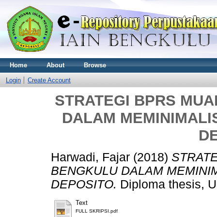
Home
About
Browse
Login
Create Account
STRATEGI BPRS MU
DALAM MEMINIMALI
D
Harwadi, Fajar
(2018)
STRATE
BENGKULU DALAM MEMINIM
DEPOSITO.
Diploma thesis, 
Text
FULL SKRIPSI.pdf