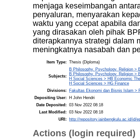
menjaga keseimbangan antar
penyaluran, menyarakan kepa
waktu yang ccepat apabila d
yang dirasakan oleh pihak BP
diterapkannya strategi dalam 
meningkatnya nasabah dan pe
Item Type:
Thesis (Diploma)
B Philosophy. Psychology. Religion > 
B Philosophy. Psychology. Religion >
Subjects:
H Social Sciences > HB Economic Th
H Social Sciences > HG Finance
Divisions:
Fakultas Ekonomi dan Bisnis Islam > 
Depositing User:
H John Hendri
Date Deposited:
03 Nov 2022 08:18
Last Modified:
03 Nov 2022 08:18
URI:
http://repository.iainbengkulu.ac.id/id/e
Actions (login required)