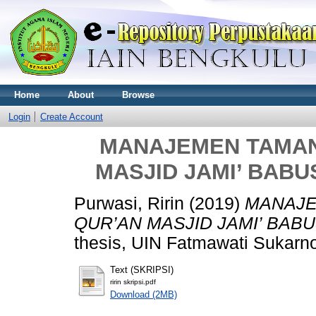
Home
About
Browse
Login
Create Account
MANAJEMEN TAMAN
MASJID JAMI’ BAB
Purwasi, Ririn
(2019)
MANAJE
QUR’AN MASJID JAMI’ BAB
thesis, UIN Fatmawati Sukarn
Text (SKRIPSI)
ririn skripsi.pdf
Download (2MB)