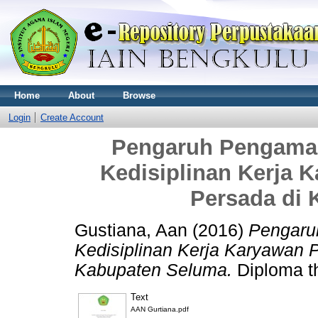
Home
About
Browse
Login
Create Account
Pengaruh Pengamal
Kedisiplinan Kerja 
Persada di
Gustiana, Aan
(2016)
Pengaru
Kedisiplinan Kerja Karyawan P
Kabupaten Seluma.
Diploma th
Text
AAN Gurtiana.pdf