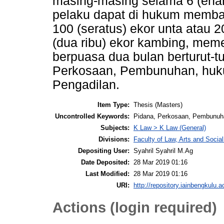
masing-masing selama 6 (ena
pelaku dapat di hukum membay
100 (seratus) ekor unta atau 2
(dua ribu) ekor kambing, mem
berpuasa dua bulan berturut-tur
Perkosaan, Pembunuhan, huku
Pengadilan.
Item Type:
Thesis (Masters)
Uncontrolled Keywords:
Pidana, Perkosaan, Pembunuha
Subjects:
K Law > K Law (General)
Divisions:
Faculty of Law, Arts and Socia
Depositing User:
Syahril Syahril M.Ag
Date Deposited:
28 Mar 2019 01:16
Last Modified:
28 Mar 2019 01:16
URI:
http://repository.iainbengkulu.a
Actions (login required)