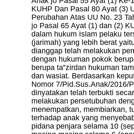
Anak jo Pasal 55 Ayat (1) Ke-
KUHP Dan Pasal 80 Ayat (3) 
Perubahan Atas UU No. 23 Ta
jo Pasal 65 Ayat (1) dan (2) 
dalam hukum Islam pelaku ter
(jarimah) yang lebih berat ya
dianggap telah melakukan pe
dengan hukuman pokok berupa
berupa ta‟zirdan hukuman ta
dan wasiat. Berdasarkan kepu
Nomor 7/Pid.Sus.Anak/2016/P
dinyatakan telah terbukti sec
melakukan persetubuhan deng
menempatkan, membiarkan, tu
terhadap anak yang menyebab
pidana penjara selama 10 (sep