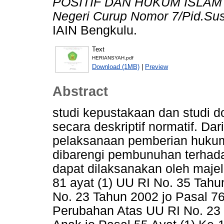
POSITIF DAN HUKUM ISLAM (S
Negeri Curup Nomor 7/Pid.Su
IAIN Bengkulu.
Text
HERIANSYAH.pdf
Download (1MB)
|
Preview
Abstract
studi kepustakaan dan studi d
secara deskriptif normatif. Da
pelaksanaan pemberian hukum
dibarengi pembunuhan terhadap
dapat dilaksanakan oleh maje
81 ayat (1) UU RI No. 35 Tah
No. 23 Tahun 2002 jo Pasal 7
Perubahan Atas UU RI No. 23