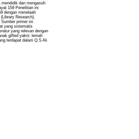
ra mendidik dan mengasuh
at 159 Penelitian ini
159 dengan menelaah
 (Library Research).
 Sumber primer ini
at yang sistematis
eratur yang relevan dengan
nak gifted yakni: lemah
ng terdapat dalam Q.S Ali