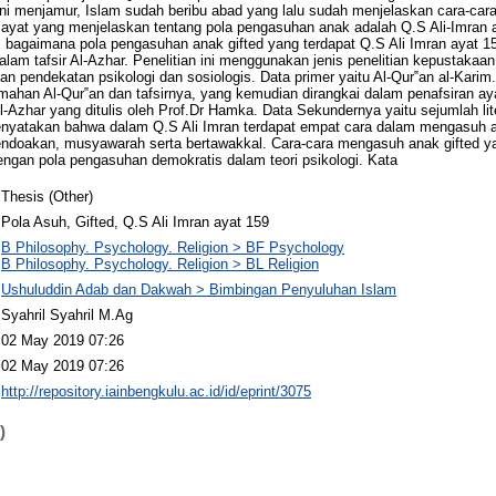
 ini menjamur, Islam sudah beribu abad yang lalu sudah menjelaskan cara-ca
 ayat yang menjelaskan tentang pola pengasuhan anak adalah Q.S Ali-Imran ay
 bagaimana pola pengasuhan anak gifted yang terdapat Q.S Ali Imran ayat 
lam tafsir Al-Azhar. Penelitian ini menggunakan jenis penelitian kepustakaan
pendekatan psikologi dan sosiologis. Data primer yaitu Al-Qur‟an al-Karim.
mahan Al-Qur‟an dan tafsirnya, yang kemudian dirangkai dalam penafsiran ay
-Azhar yang ditulis oleh Prof.Dr Hamka. Data Sekundernya yaitu sejumlah lit
n menyatakan bahwa dalam Q.S Ali Imran terdapat empat cara dalam mengasuh a
doakan, musyawarah serta bertawakkal. Cara-cara mengasuh anak gifted ya
dengan pola pengasuhan demokratis dalam teori psikologi. Kata
Thesis (Other)
Pola Asuh, Gifted, Q.S Ali Imran ayat 159
B Philosophy. Psychology. Religion > BF Psychology
B Philosophy. Psychology. Religion > BL Religion
Ushuluddin Adab dan Dakwah > Bimbingan Penyuluhan Islam
Syahril Syahril M.Ag
02 May 2019 07:26
02 May 2019 07:26
http://repository.iainbengkulu.ac.id/id/eprint/3075
)