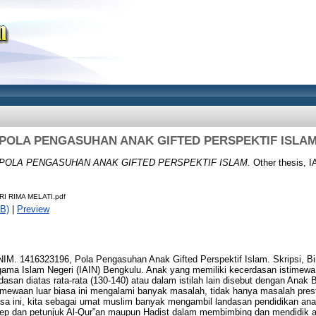
POLA PENGASUHAN ANAK GIFTED PERSPEKTIF ISLA
POLA PENGASUHAN ANAK GIFTED PERSPEKTIF ISLAM.
Other thesis, I
RI RIMA MELATI.pdf
B)
|
Preview
M. 1416323196, Pola Pengasuhan Anak Gifted Perspektif Islam. Skripsi, Bi
gama Islam Negeri (IAIN) Bengkulu. Anak yang memiliki kecerdasan istimewa 
san diatas rata-rata (130-140) atau dalam istilah lain disebut dengan Anak 
imewaan luar biasa ini mengalami banyak masalah, tidak hanya masalah prest
 ini, kita sebagai umat muslim banyak mengambil landasan pendidikan anak
ep dan petunjuk Al-Qur‟an maupun Hadist dalam membimbing dan mendidik 