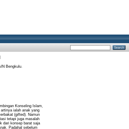
M
AIN Bengkulu.
mbingan Konseling Islam,
artinya ialah anak yang
Berbakat (gifted). Namun
asi tetapi juga masalah
 dari konsep barat saja
anak. Padahal sebelum