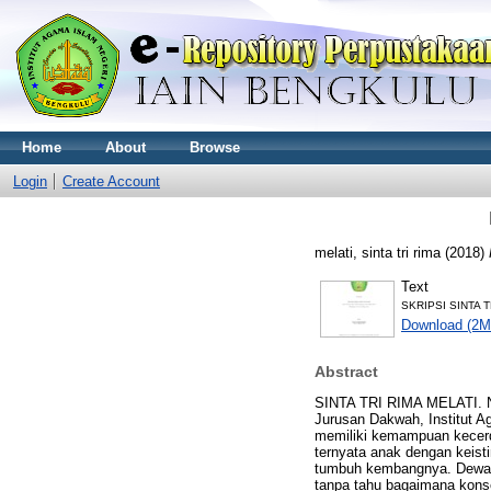
Home
About
Browse
Login
Create Account
melati, sinta tri rima
(2018)
Text
SKRIPSI SINTA T
Download (2M
Abstract
SINTA TRI RIMA MELATI. NI
Jurusan Dakwah, Institut A
memiliki kemampuan kecerda
ternyata anak dengan keist
tumbuh kembangnya. Dewasa
tanpa tahu bagaimana kons