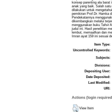
konsep parenting ala barat
anak yang baik. Salah satu
dilakukan untuk mengetahui
pemikiran Prof.Dr. Hamka da
Pendekatannya menggunakan 
dikembangkan melalui terje
menggunakan buku Tafsir Al
judul ini. Hasil penelitia
lembut, memaafkan dan men
Imran ayat 159 ini sesuai 
Item Type:
Uncontrolled Keywords:
Subjects:
Divisions:
Depositing User:
Date Deposited:
Last Modified:
URI:
Actions (login required
View Item