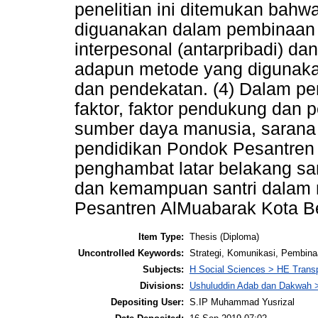
penelitian ini ditemukan bahwa
diguanakan dalam pembinaan a
interpesonal (antarpribadi) da
adapun metode yang digunakan
dan pendekatan. (4) Dalam pe
faktor, faktor pendukung dan 
sumber daya manusia, sarana
pendidikan Pondok Pesantren 
penghambat latar belakang sant
dan kemampuan santri dalam
Pesantren AlMuabarak Kota B
Item Type:
Thesis (Diploma)
Uncontrolled Keywords:
Strategi, Komunikasi, Pembina
Subjects:
H Social Sciences > HE Trans
Divisions:
Ushuluddin Adab dan Dakwah >
Depositing User:
S.IP Muhammad Yusrizal