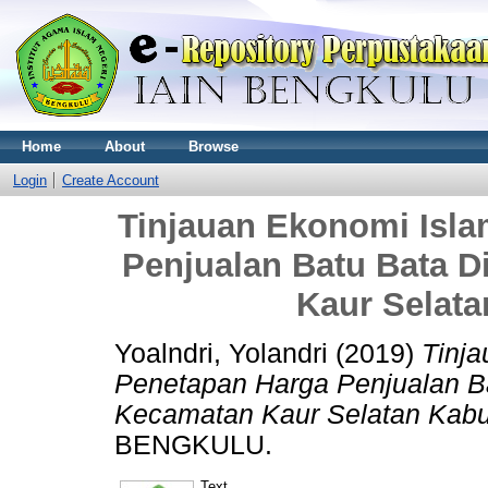
Home
About
Browse
Login
Create Account
Tinjauan Ekonomi Isl
Penjualan Batu Bata D
Kaur Selat
Yoalndri, Yolandri
(2019)
Tinj
Penetapan Harga Penjualan Ba
Kecamatan Kaur Selatan Kabu
BENGKULU.
Text