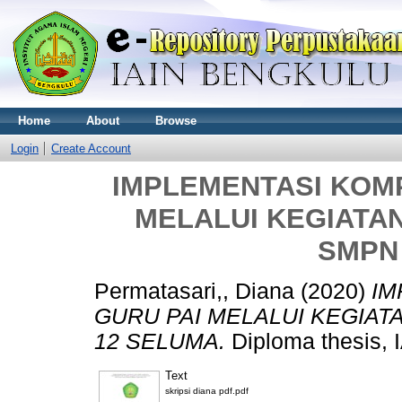
Home
About
Browse
Login
Create Account
IMPLEMENTASI KOMP
MELALUI KEGIATA
SMPN
Permatasari,, Diana
(2020)
IM
GURU PAI MELALUI KEGIAT
12 SELUMA.
Diploma thesis,
Text
skripsi diana pdf.pdf