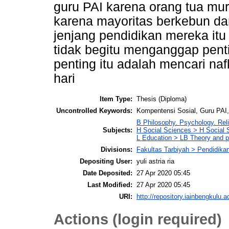
guru PAI karena orang tua muri
karena mayoritas berkebun dan
jenjang pendidikan mereka itu
tidak begitu menganggap pent
penting itu adalah mencari na
hari
Item Type:
Thesis (Diploma)
Uncontrolled Keywords:
Kompentensi Sosial, Guru PAI
B Philosophy. Psychology. Rel
Subjects:
H Social Sciences > H Social 
L Education > LB Theory and p
Divisions:
Fakultas Tarbiyah > Pendidik
Depositing User:
yuli astria ria
Date Deposited:
27 Apr 2020 05:45
Last Modified:
27 Apr 2020 05:45
URI:
http://repository.iainbengkulu.a
Actions (login required)