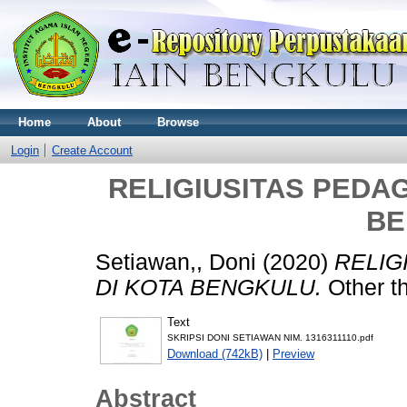
Home
About
Browse
Login
Create Account
RELIGIUSITAS PEDAG
BE
Setiawan,, Doni
(2020)
RELIG
DI KOTA BENGKULU.
Other t
Text
SKRIPSI DONI SETIAWAN NIM. 1316311110.pdf
Download (742kB)
|
Preview
Abstract