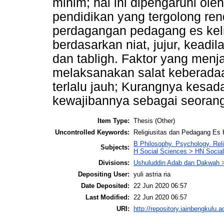
minim; hal ini dipengaruhi ol
pendidikan yang tergolong rend
perdagangan pedagang es kelili
berdasarkan niat, jujur, keadil
dan tabligh. Faktor yang menja
melaksanakan salat keberadaa
terlalu jauh; Kurangnya kesa
kewajibannya sebagai seoran
Item Type:
Thesis (Other)
Uncontrolled Keywords:
Religiusitas dan Pedagang Es K
B Philosophy. Psychology. Reli
Subjects:
H Social Sciences > HN Social 
Divisions:
Ushuluddin Adab dan Dakwah >
Depositing User:
yuli astria ria
Date Deposited:
22 Jun 2020 06:57
Last Modified:
22 Jun 2020 06:57
URI:
http://repository.iainbengkulu.a