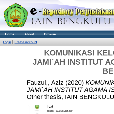
Home
About
Browse
Login
Create Account
KOMUNIKASI KEL
JAMI`AH INSTITUT A
BE
Fauzul,, Aziz
(2020)
KOMUNIK
JAMI`AH INSTITUT AGAMA I
Other thesis, IAIN BENGKULU
Text
skripsi Fauzul Aziz.pdf