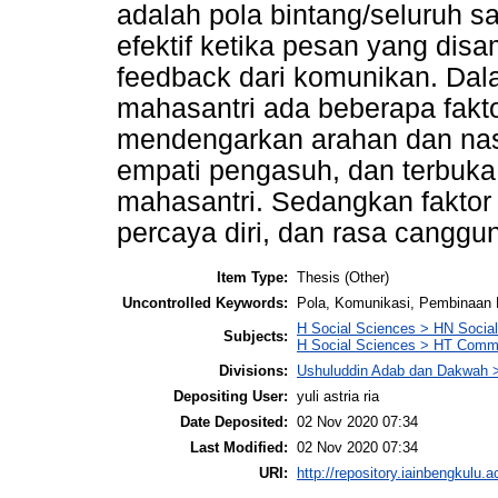
adalah pola bintang/seluruh s
efektif ketika pesan yang di
feedback dari komunikan. Dal
mahasantri ada beberapa fakto
mendengarkan arahan dan nasih
empati pengasuh, dan terbuka 
mahasantri. Sedangkan faktor
percaya diri, dan rasa cangg
Item Type:
Thesis (Other)
Uncontrolled Keywords:
Pola, Komunikasi, Pembinaan K
H Social Sciences > HN Social 
Subjects:
H Social Sciences > HT Commu
Divisions:
Ushuluddin Adab dan Dakwah >
Depositing User:
yuli astria ria
Date Deposited:
02 Nov 2020 07:34
Last Modified:
02 Nov 2020 07:34
URI:
http://repository.iainbengkulu.a