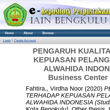
Home
About
Browse
Login
Create Account
PENGARUH KUALIT
KEPUASAN PELANG
ALWAHIDA INDONES
Business Center 
Fahtira,, Virdha Noor
(2020)
P
TERHADAP KEPUASAN PEL
ALWAHIDA INDONESIA (Studi P
Kota Bengkulu).
Other thesis