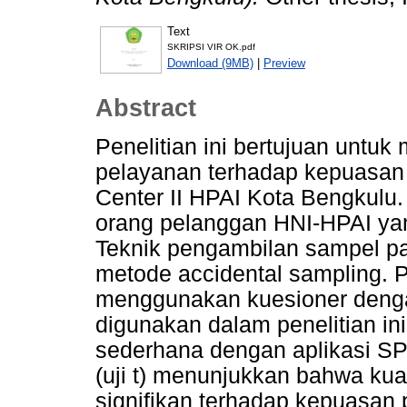
Text
SKRIPSI VIR OK.pdf
Download (9MB)
|
Preview
Abstract
Penelitian ini bertujuan untu
pelayanan terhadap kepuasan 
Center II HPAI Kota Bengkulu
orang pelanggan HNI-HPAI ya
Teknik pengambilan sampel pa
metode accidental sampling. 
menggunakan kuesioner dengan
digunakan dalam penelitian ini
sederhana dengan aplikasi SP
(uji t) menunjukkan bahwa kua
signifikan terhadap kepuasan p