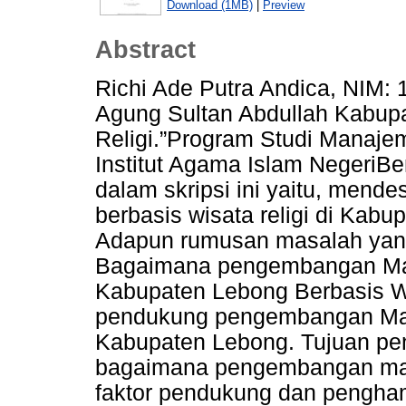
Download (1MB)
|
Preview
Abstract
Richi Ade Putra Andica, NIM
Agung Sultan Abdullah Kabup
Religi.”Program Studi Manaj
Institut Agama Islam NegeriBe
dalam skripsi ini yaitu, men
berbasis wisata religi di Kab
Adapun rumusan masalah yang di
Bagaimana pengembangan Mas
Kabupaten Lebong Berbasis Wis
pendukung pengembangan Mas
Kabupaten Lebong. Tujuan pene
bagaimana pengembangan masji
faktor pendukung dan pengh