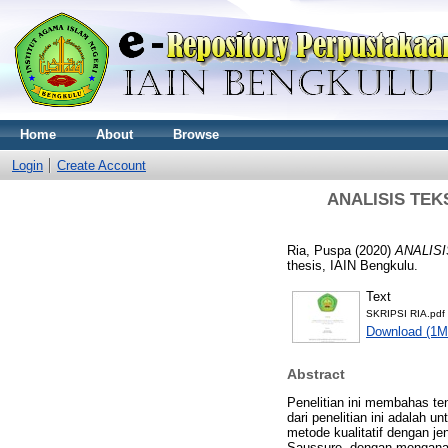
Home
About
Browse
Login
Create Account
ANALISIS TEK
Ria, Puspa
(2020)
ANALIS
thesis, IAIN Bengkulu.
Text
SKRIPSI RIA.pdf
Download (1M
Abstract
Penelitian ini membahas te
dari penelitian ini adalah
metode kualitatif dengan j
Saussure, dengan menganalis