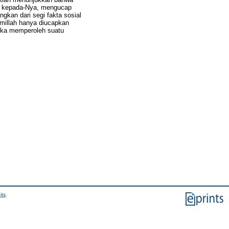
iri kepada-Nya, mengucap
gkan dari segi fakta sosial
millah hanya diucapkan
etika memperoleh suatu
its
.