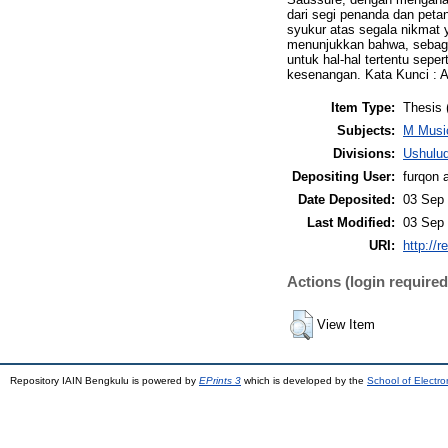
dari segi penanda dan petan
syukur atas segala nikmat 
menunjukkan bahwa, sebagi
untuk hal-hal tertentu sepe
kesenangan. Kata Kunci : A
Item Type:
Thesis 
Subjects:
M Musi
Divisions:
Ushulu
Depositing User:
furqon a
Date Deposited:
03 Sep 
Last Modified:
03 Sep 
URI:
http://r
Actions (login required
View Item
Repository IAIN Bengkulu is powered by
EPrints 3
which is developed by the
School of Electr