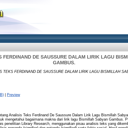
S FERDINAND DE SAUSSURE DALAM LIRIK LAGU BIS
GAMBUS.
IS TEKS FERDINAND DE SAUSSURE DALAM LIRIK LAGU BISMILLAH S
B)
|
Preview
ntang Analisis Teks Ferdinand De Saussure Dalam Lirik Lagu Bismillah Sab
 untuk mengetahui bagaimana makna dari lirik lagu Bismillah Sabyan Gambus. P
enis penelitian Library Research, menggunakan pisau analisis teks yang dike
is penanda (signifier) dan petanda (signified) serta fakta sosial. Hasil pen