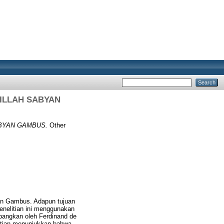
MILLAH SABYAN
ABYAN GAMBUS.
Other
yan Gambus. Adapun tujuan
enelitian ini menggunakan
mbangkan oleh Ferdinand de
elitian menunjukkan bahwa