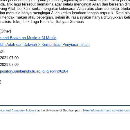
da, lirik lagu tersebut bermakna agar selalu mengingat Allah dan berserah d
yang Allah berikan, serta mengakui kebesaran Allah atas alam semesta. Sedan
an manusia hanya mengingat Allah ketika keadaan tengah terpuruk. Kata bis
rti hendak makan atau bepergian, selain itu rasa syukur hanya ditunjukkan k
nalisis Teks, Lirik Lagu Bismilla, Sabyan Gambus
(Other)
c and Books on Music > M Music
ddin Adab dan Dakwah > Komunikasi Penyiaran Islam
dli
2021 07:09
2021 07:09
epository.iainbengkulu.ac.id/id/eprint/6164
)
onics and Computer Science
at the University of Southampton.
More information and software cred