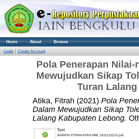
Home
About
Browse
Login
Create Account
Pola Penerapan Nilai-
Mewujudkan Sikap Tol
Turan Lalan
Atika, Fitrah
(2021)
Pola Pener
Dalam Mewujudkan Sikap Tole
Lalang Kabupaten Lebong.
Oth
Text
SKRIPSI FITRAH ATIKA NIM. 1611210210.pdf