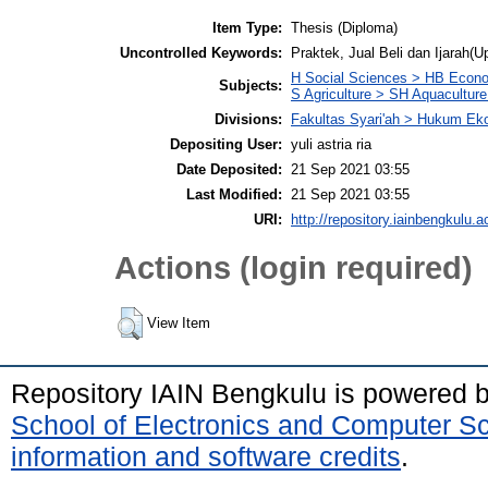
Item Type:
Thesis (Diploma)
Uncontrolled Keywords:
Praktek, Jual Beli dan Ijarah(U
H Social Sciences > HB Econ
Subjects:
S Agriculture > SH Aquaculture.
Divisions:
Fakultas Syari'ah > Hukum Ek
Depositing User:
yuli astria ria
Date Deposited:
21 Sep 2021 03:55
Last Modified:
21 Sep 2021 03:55
URI:
http://repository.iainbengkulu.a
Actions (login required)
View Item
Repository IAIN Bengkulu is powered 
School of Electronics and Computer S
information and software credits
.