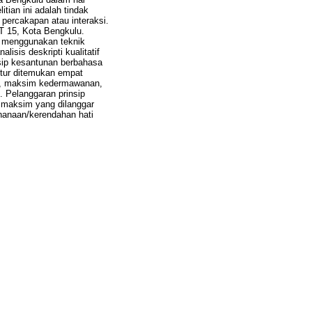
litian ini adalah tindak
percakapan atau interaksi.
RT 15, Kota Bengkulu.
a menggunakan teknik
isis deskripti kualitatif
insip kesantunan berbahasa
utur ditemukan empat
an, maksim kedermawanan,
. Pelanggaran prinsip
 maksim yang dilanggar
anaan/kerendahan hati