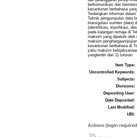
berkomunikasi dan berinteraks
kesantunan berbahasa yang 
Sedangkan informan dalam p
Teknik pengumpulan data b
triansgulasi sumber (data) 
(identifikasi, klasifikasi,
pada kalangan remaja di Te
maksim yang dipatuhi oleh
maksim penghargaan/pujian 
kesantunan berbahasa di T
yaitu maksim kebijaksana
yangterdiri dari 11 tuturan.
Item Type:
Uncontrolled Keywords:
Subjects:
Divisions:
Depositing User:
Date Deposited:
Last Modified:
URI:
Actions (login required