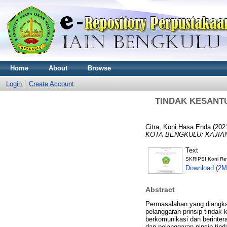
Home
About
Browse
Login
Create Account
TINDAK KESANT
Citra, Koni Hasa Enda
(202
KOTA BENGKULU: KAJIAN
Text
SKRIPSI Koni Rev
Download (2M
Abstract
Permasalahan yang diangkat
pelanggaran prinsip tindak
berkomunikasi dan berintera
dan pelanggaran pinsip ti