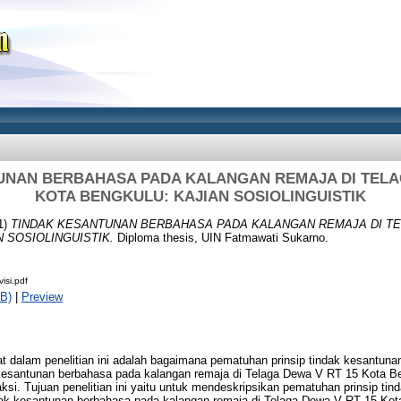
UNAN BERBAHASA PADA KALANGAN REMAJA DI TELAG
KOTA BENGKULU: KAJIAN SOSIOLINGUISTIK
1)
TINDAK KESANTUNAN BERBAHASA PADA KALANGAN REMAJA DI TE
 SOSIOLINGUISTIK.
Diploma thesis, UIN Fatmawati Sukarno.
isi.pdf
B)
|
Preview
 dalam penelitian ini adalah bagaimana pematuhan prinsip tindak kesantun
 kesantunan berbahasa pada kalangan remaja di Telaga Dewa V RT 15 Kota B
ksi. Tujuan penelitian ini yaitu untuk mendeskripsikan pematuhan prinsip ti
ndak kesantunan berbahasa pada kalangan remaja di Telaga Dewa V RT 15 Kot