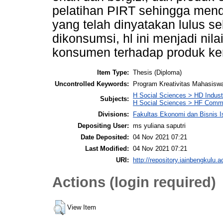
pelatihan PIRT sehingga men
yang telah dinyatakan lulus 
dikonsumsi, hl ini menjadi ni
konsumen terhadap produk ker
Item Type:
Thesis (Diploma)
Uncontrolled Keywords:
Program Kreativitas Mahasiswa
H Social Sciences > HD Indust
Subjects:
H Social Sciences > HF Comm
Divisions:
Fakultas Ekonomi dan Bisnis I
Depositing User:
ms yuliana saputri
Date Deposited:
04 Nov 2021 07:21
Last Modified:
04 Nov 2021 07:21
URI:
http://repository.iainbengkulu.a
Actions (login required)
View Item