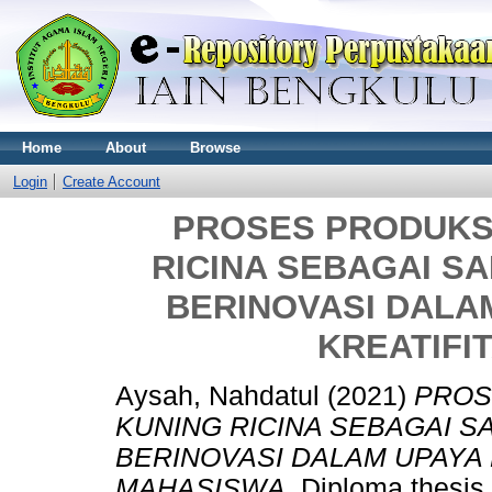
Home
About
Browse
Login
Create Account
PROSES PRODUKS
RICINA SEBAGAI S
BERINOVASI DALA
KREATIFI
Aysah, Nahdatul
(2021)
PROS
KUNING RICINA SEBAGAI S
BERINOVASI DALAM UPAYA
MAHASISWA.
Diploma thesis