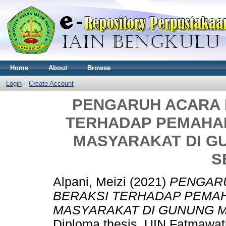
Home
About
Browse
Login
Create Account
PENGARUH ACARA 
TERHADAP PEMAHAMA
MASYARAKAT DI G
S
Alpani, Meizi
(2021)
PENGAR
BERAKSI TERHADAP PEMAHA
MASYARAKAT DI GUNUNG M
Diploma thesis, UIN Fatmawat