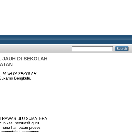
 JAUH DI SEKOLAH
LATAN
 JAUH DI SEKOLAH
Sukarno Bengkulu.
RI RAWAS ULU SUMATERA
unikasi persuasif guru
aimana hambatan proses
k mengetahui penerapan