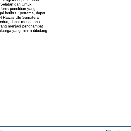
Selatan dan Untuk
enis penelitian yang
gai berikut : pertama, dapat
KN Rawas Ulu Sumatera
Kedua, dapat mengetahui
yang menjadi penghambat
eluarga yang minim dibidang