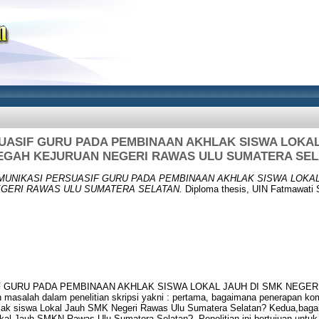
UASIF GURU PADA PEMBINAAN AKHLAK SISWA LOKAL
GAH KEJURUAN NEGERI RAWAS ULU SUMATERA SE
MUNIKASI PERSUASIF GURU PADA PEMBINAAN AKHLAK SISWA LOKAL
GERI RAWAS ULU SUMATERA SELATAN.
Diploma thesis, UIN Fatmawati 
 GURU PADA PEMBINAAN AKHLAK SISWA LOKAL JAUH DI SMK NEGE
asalah dalam penelitian skripsi yakni : pertama, bagaimana penerapan kom
lak siswa Lokal Jauh SMK Negeri Rawas Ulu Sumatera Selatan? Kedua,bag
kal Jauh SMKN Rawas Ulu Sumatera Selatan?. Penelitian ini bertujuan untu