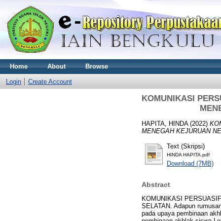
Home
About
Browse
Login
Create Account
KOMUNIKASI PERS
MENE
HAPITA, HINDA
(2022)
KO
MENEGAH KEJURUAN NE
Text (Skripsi)
HINDA HAPITA.pdf
Download (7MB)
Abstract
KOMUNIKASI PERSUASIF
SELATAN. Adapun rumusan m
pada upaya pembinaan akh
pembinaan akhlak siswa Lo