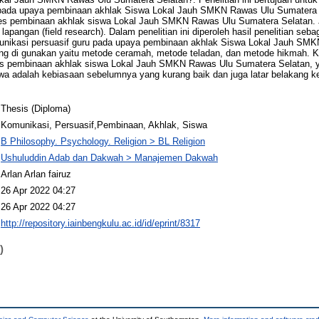
 pada upaya pembinaan akhlak Siswa Lokal Jauh SMKN Rawas Ulu Sumatera 
s pembinaan akhlak siswa Lokal Jauh SMKN Rawas Ulu Sumatera Selatan. J
lapangan (field research). Dalam penelitian ini diperoleh hasil penelitian seba
unikasi persuasif guru pada upaya pembinaan akhlak Siswa Lokal Jauh SM
ng di gunakan yaitu metode ceramah, metode teladan, dan metode hikmah. 
s pembinaan akhlak siswa Lokal Jauh SMKN Rawas Ulu Sumatera Selatan, 
a adalah kebiasaan sebelumnya yang kurang baik dan juga latar belakang k
Thesis (Diploma)
Komunikasi, Persuasif,Pembinaan, Akhlak, Siswa
B Philosophy. Psychology. Religion > BL Religion
Ushuluddin Adab dan Dakwah > Manajemen Dakwah
Arlan Arlan fairuz
26 Apr 2022 04:27
26 Apr 2022 04:27
http://repository.iainbengkulu.ac.id/id/eprint/8317
)