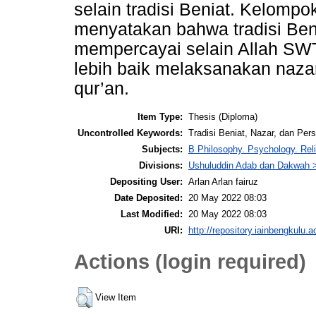
selain tradisi Beniat. Kelomp
menyatakan bahwa tradisi Ben
mempercayai selain Allah S
lebih baik melaksanakan naza
qur’an.
Item Type:
Thesis (Diploma)
Uncontrolled Keywords:
Tradisi Beniat, Nazar, dan Per
Subjects:
B Philosophy. Psychology. Reli
Divisions:
Ushuluddin Adab dan Dakwah >
Depositing User:
Arlan Arlan fairuz
Date Deposited:
20 May 2022 08:03
Last Modified:
20 May 2022 08:03
URI:
http://repository.iainbengkulu.a
Actions (login required)
View Item