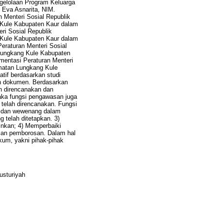
ngelolaan Program Keluarga
 Eva Asnarita, NIM.
n Menteri Sosial Republik
 Kule Kabupaten Kaur dalam
ri Sosial Republik
 Kule Kabupaten Kaur dalam
Peraturan Menteri Sosial
Lungkang Kule Kabupaten
mentasi Peraturan Menteri
matan Lungkang Kule
atif berdasarkan studi
an dokumen. Berdasarkan
ah direncanakan dan
maka fungsi pengawasan juga
telah direncanakan. Fungsi
as dan wewenang dalam
 telah ditetapkan. 3)
ginkan; 4) Memperbaiki
san pemborosan. Dalam hal
kum, yakni pihak-pihak
usturiyah