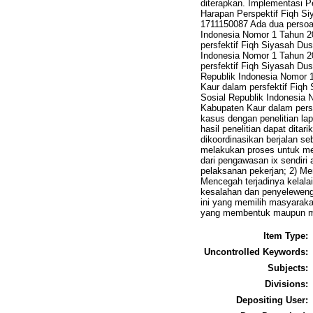
diterapkan. Implementasi P
Harapan Perspektif Fiqh Si
1711150087 Ada dua persoala
Indonesia Nomor 1 Tahun 2
persfektif Fiqh Siyasah Du
Indonesia Nomor 1 Tahun 2
persfektif Fiqh Siyasah Dus
Republik Indonesia Nomor 
Kaur dalam persfektif Fiqh
Sosial Republik Indonesia
Kabupaten Kaur dalam persfe
kasus dengan penelitian la
hasil penelitian dapat dit
dikoordinasikan berjalan s
melakukan proses untuk men
dari pengawasan ix sendiri
pelaksanan pekerjan; 2) Me
Mencegah terjadinya kelala
kesalahan dan penyeleweng
ini yang memilih masyaraka
yang membentuk maupun m
Item Type:
Uncontrolled Keywords:
Subjects:
Divisions:
Depositing User: