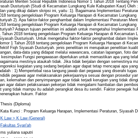
eraturan Menteri Sosial Republik Indonesia Nomor 1 Tahun 2018 Tentang Pe
yasah Dusturiyah (Studi di Kecamatan Lungkang Kule Kabupaten Kaur) Oleh :
n yang dikaji dalam skripsi ini, yaitu :1). Bagaimana Implementasi Peratura
018 tentang pengelolaan Program Keluarga Harapan di Kecamatan Lungkang
sturiyah 2). Apa faktor-faktor penghambat dalam Implementasi Peraturan Mente
018 tentang pengelolaan Program Keluarga Harapan di Kecamatan Lungkang
turiyah? Adapun tujuan penelitian ini adalah untuk mengetahui Implementasi 
1 Tahun 2018 tentang pengelolaan Program Keluarga Harapan di Kecamatan 
 Siyasah Dusturiyah. Untuk mengetahui faktor-faktor penghambat dalam Imple
 Nomor 1 Tahun 2018 tentang pengelolaan Program Keluarga Harapan di Keca
ktif Fiqh Siyasah Dusturiyah. jenis penelitian ini merupakan penelitian kualit
pangan, data-data yang didapat melalui wawancara, catatan lapangan, foto d
arik kesimpulan Fungsi pengawasan diperlukan untuk memastikan apa yang tel
ebagaimana mestinya ataukah tidak. Jika tidak berjalan dengan semestinya 
goreksi kegiatan yang sedang berjalan agar dapat tetap mencapai apa yang 
 adalah : 1) Mempertebal rasa tangung jawab dari pegawai yang diserahi tug
ndidik pegawai agar melaksanakan pekerjaannya sesuai dengan prosedur yang
ian, kelemahan dan penyimpangan agar tidak terjadi kerugian yang tidak diin
an agar dalam pelaksanaan pekerjan tidak mengalami hambatan dan pembo
t yang tidak mampu itu adalah perangkat desa itu sendiri. Faktor penegak hu
enerapkan hukum. Faktor
Thesis (Diploma)
Kata Kunci : Program Keluarga Harapan, Implementasi Peraturan, Siyasah D
K Law > K Law (General)
Fakultas Syari'ah
ms yuliana saputri