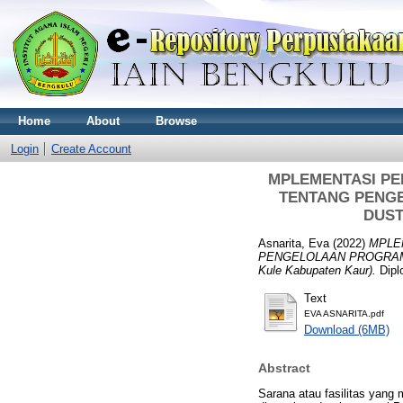
Home
About
Browse
Login
Create Account
MPLEMENTASI PE
TENTANG PENGE
DUST
Asnarita, Eva
(2022)
MPLE
PENGELOLAAN PROGRAM K
Kule Kabupaten Kaur).
Dipl
Text
EVA ASNARITA.pdf
Download (6MB)
Abstract
Sarana atau fasilitas yan