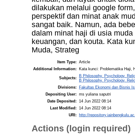
dilakukan melalui google form
perspektif dan minat anak mud
sangat baik. Namun, ada bebe
dalam minat haji di usia muda i
keuangan, dan kouta. Kata kunc
Muda, Strateg
Item Type:
Article
Additional Information:
Kata kunci: Problematika Haji, 
B Philosophy. Psychology. Relig
Subjects:
B Philosophy. Psychology. Reli
Divisions:
Fakultas Ekonomi dan Bisnis I
Depositing User:
ms yuliana saputri
Date Deposited:
14 Jun 2022 08:14
Last Modified:
14 Jun 2022 08:14
URI:
http://repository.iainbengkulu.ac
Actions (login required)