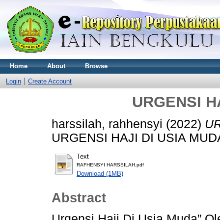
Home
About
Browse
Login
Create Account
URGENSI HA
harssilah, rahhensyi
(2022)
UR
URGENSI HAJI DI USIA MUD
Text
RAFHENSYI HARSSILAH.pdf
Download (1MB)
Abstract
Urgensi Haji Di Usia Muda” O