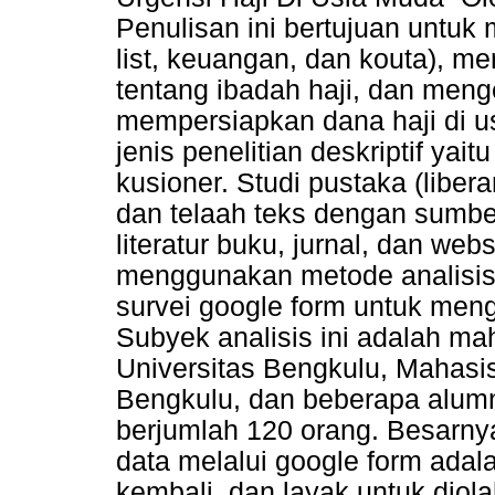
Penulisan ini bertujuan untuk 
list, keuangan, dan kouta), m
tentang ibadah haji, dan meng
mempersiapkan dana haji di u
jenis penelitian deskriptif yait
kusioner. Studi pustaka (liber
dan telaah teks dengan sumbe
literatur buku, jurnal, dan we
menggunakan metode analisis
survei google form untuk meng
Subyek analisis ini adalah m
Universitas Bengkulu, Mahas
Bengkulu, dan beberapa alumn
berjumlah 120 orang. Besarny
data melalui google form adala
kembali, dan layak untuk diola