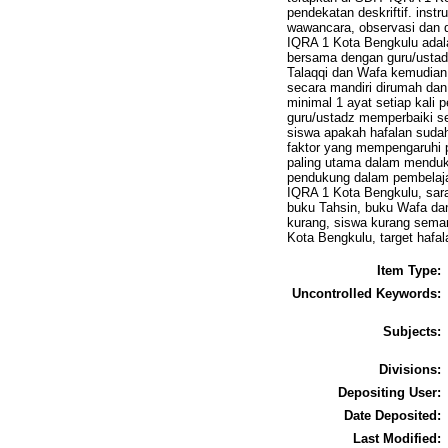
pendekatan deskriftif. ins
wawancara, observasi dan d
IQRA 1 Kota Bengkulu adala
bersama dengan guru/ustad
Talaqqi dan Wafa kemudian 
secara mandiri dirumah dan
minimal 1 ayat setiap kali
guru/ustadz memperbaiki se
siswa apakah hafalan sudah 
faktor yang mempengaruhi p
paling utama dalam menduku
pendukung dalam pembelajar
IQRA 1 Kota Bengkulu, sara
buku Tahsin, buku Wafa dan
kurang, siswa kurang sema
Kota Bengkulu, target hafa
Item Type:
Uncontrolled Keywords:
Subjects:
Divisions:
Depositing User:
Date Deposited:
Last Modified: