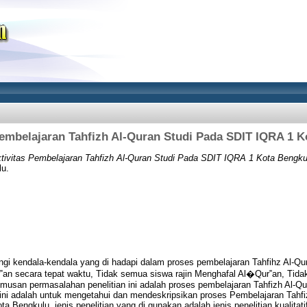
Pembelajaran Tahfizh Al-Quran Studi Pada SDIT IQRA 1 
ktivitas Pembelajaran Tahfizh Al-Quran Studi Pada SDIT IQRA 1 Kota Bengku
lu.
akangi kendala-kendala yang di hadapi dalam proses pembelajaran Tahfihz Al-Q
‟an secara tepat waktu, Tidak semua siswa rajin Menghafal Al�Qur‟an, Tid
rumusan permasalahan penelitian ini adalah proses pembelajaran Tahfizh Al-Q
 ini adalah untuk mengetahui dan mendeskripsikan proses Pembelajaran Tahfi
a Bengkulu. jenis penelitian yang di gunakan adalah jenis penelitian kualit