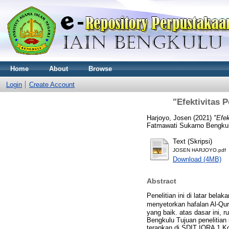
Home
About
Browse
Login
Create Account
"Efektivitas 
Harjoyo, Josen
(2021)
"Efe
Fatmawati Sukarno Bengku
Text (Skripsi)
JOSEN HARJOYO.pdf
Download (4MB)
Abstract
Penelitian ini di latar bel
menyetorkan hafalan Al-Qur
yang baik. atas dasar ini, 
Bengkulu Tujuan penelitian
terapkan di SDIT IQRA 1 Kot