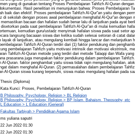
trumen yang di gunakan tentang Proses Pembelajaran Tahfizh Al-Quran deng
okumentasi. Hasil penelitian ini menunjukan bahwa: Proses Pembelajaran Ta
h baik dan efektif. Proses pembelajaran Tahfizh Al-Qur‟an yaitu dengan pe
z di sekolah dengan proses awal pembelajaran menghafal Al-Qur‟an denga
memastikan bacaan dan hafalan sudah benar lalu di lanjutkan pada ayat ber
 disetorkan pada saat pembelajaran Tahfizh Al-Qur‟an di mulai kemudian hafa
 pertemuan, kemudian guru/ustadz menyimak hafalan siswa pada saat setor ap
cara langsung bacaaan siswa dan ketika sudah selesai setoran di catat dala
layak di lanjutkan, atau mengulang kembali hingga lancar dan melanjutkan ha
embelajaran Tahfizh Al-Quran terdiri dari (1) faktor pendukung dan penghamb
ng pembelajaran Tahfizh yaitu motivasi intrinsik dan motivasi ekstrinsik, m
an Tahfizh Al-Quran metode yang terdiri dari metode Talaqqi dan Wafa yan
na prasarana juga merupakan faktor pendukung dalam pembelajaran Tahfizh Al-
 Al-Quran. faktor penghambat yaitu siswa tidak rajin mengulang hafalan, alo
ngat dalam menghafal Al-Quran. (2) permasalahan dalam pembelajaran Tahfiz
lan Al-Quran siswa kurang terpenuhi, siswa malas mengulang hafalan pada saa
Thesis (Diploma)
Kata Kunci: Proses, Pembelajaran Tahfizh Al-Quran
B Philosophy. Psychology. Religion > BL Religion
B Philosophy. Psychology. Religion > BP Islam. Bahaism. Theosophy, etc
L Education > L Education (General)
Fakultas Tarbiyah > Pendidikan Agama Islam
ms yuliana saputri
22 Jun 2022 01:30
22 Jun 2022 01:30