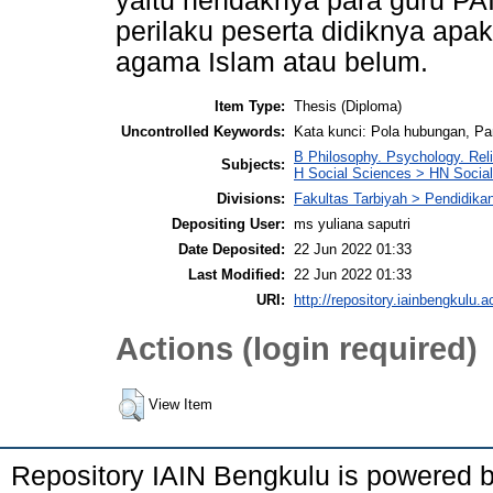
yaitu hendaknya para guru PAI
perilaku peserta didiknya apa
agama Islam atau belum.
Item Type:
Thesis (Diploma)
Uncontrolled Keywords:
Kata kunci: Pola hubungan, P
B Philosophy. Psychology. Reli
Subjects:
H Social Sciences > HN Social 
Divisions:
Fakultas Tarbiyah > Pendidik
Depositing User:
ms yuliana saputri
Date Deposited:
22 Jun 2022 01:33
Last Modified:
22 Jun 2022 01:33
URI:
http://repository.iainbengkulu.a
Actions (login required)
View Item
Repository IAIN Bengkulu is powered 