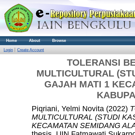
Home
About
Browse
Login
Create Account
TOLERANSI B
MULTICULTURAL (ST
GAJAH MATI 1 KE
KABUPA
Piqriani, Yelmi Novita
(2022)
T
MULTICULTURAL (STUDI KA
KECAMATAN SEMIDANG ALA
thesis, UIN Fatmawati Sukarn