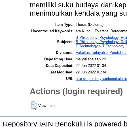
memiliki suku budaya dan k
menimbulkan kendala yang sul
Item Type:
Thesis (Diploma)
Uncontrolled Keywords:
ata Kunci : Toleransi Beragama,
B Philosophy. Psychology. Reli
Subjects:
B Philosophy. Psychology. Rel
T Technology > T Technology (
Divisions:
Fakultas Tarbiyah > Pendidik
Depositing User:
ms yuliana saputri
Date Deposited:
22 Jun 2022 01:34
Last Modified:
22 Jun 2022 01:34
URI:
http://repository.iainbengkulu.a
Actions (login required)
View Item
Repository IAIN Bengkulu is powered 