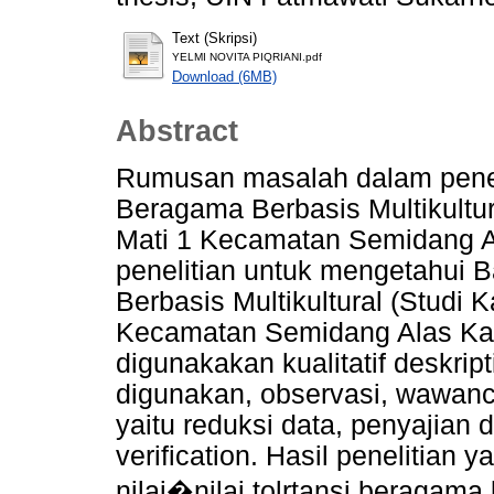
Text (Skripsi)
YELMI NOVITA PIQRIANI.pdf
Download (6MB)
Abstract
Rumusan masalah dalam peneli
Beragama Berbasis Multikultu
Mati 1 Kecamatan Semidang A
penelitian untuk mengetahui 
Berbasis Multikultural (Studi
Kecamatan Semidang Alas Kab
digunakakan kualitatif deskrip
digunakan, observasi, wawanca
yaitu reduksi data, penyajian 
verification. Hasil penelitia
nilai�nilai tolrtansi beragama