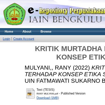
Home
About
Browse
Login
Create Account
KRITIK MURTADHA
KONSEP ETI
MULYANI,, RANY
(2022)
KRI
TERHADAP KONSEP ETIKA 
UIN FATMAWATI SUKARNO 
Text (TESIS)
- Published Version
RANY MULYANI.pdf
Download (1MB)