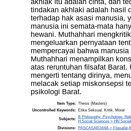
akhlak itu adalah cinta, dan t
tindakan akhlaki adalah hasil da
terhadap hak asasi manusia,
manusia ini semata-mata hany
hewani. Muthahhari mengkriti
mengeluarkan pernyataan tent
mempercayai bahwa manusia se
Muthahhari menampilkan konse
atas reruntuhan filsafat Bara
mengerti tentang dirinya, menu
melacak setiap miskonsepsi te
psikologi Barat.
Item Type:
Thesis (Masters)
Uncontrolled Keywords:
Etika Seksual, Kritik, Moral
B Philosophy. Psychology. Reli
Subjects:
H Social Sciences > HN Social 
Divisions:
PASCASARJANA > Filasafat 