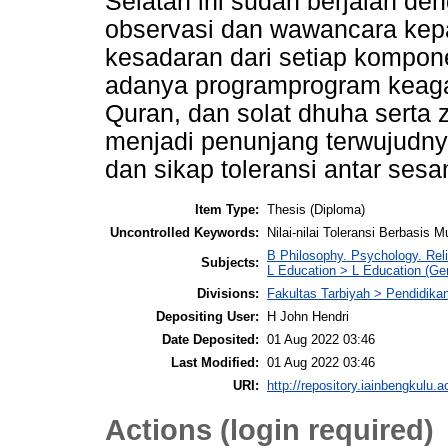
Selatan ini sudah berjalan den
observasi dan wawancara kep
kesadaran dari setiap kompo
adanya programprogram keagam
Quran, dan solat dhuha serta
menjadi penunjang terwujudn
dan sikap toleransi antar ses
Item Type:
Thesis (Diploma)
Uncontrolled Keywords:
Nilai-nilai Toleransi Berbasis 
B Philosophy. Psychology. Reli
Subjects:
L Education > L Education (Gen
Divisions:
Fakultas Tarbiyah > Pendidika
Depositing User:
H John Hendri
Date Deposited:
01 Aug 2022 03:46
Last Modified:
01 Aug 2022 03:46
URI:
http://repository.iainbengkulu.a
Actions (login required)