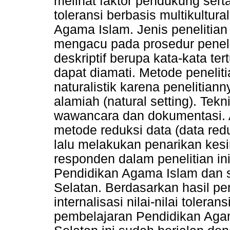
melihat faktor pendukung serta
toleransi berbasis multikultu
Agama Islam. Jenis penelitian i
mengacu pada prosedur peneli
deskriptif berupa kata-kata tert
dapat diamati. Metode penelitia
naturalistik karena penelitian
alamiah (natural setting). Tek
wawancara dan dokumentasi. 
metode reduksi data (data redu
lalu melakukan penarikan kesi
responden dalam penelitian in
Pendidikan Agama Islam dan 
Selatan. Berdasarkan hasil pen
internalisasi nilai-nilai tolera
pembelajaran Pendidikan Aga