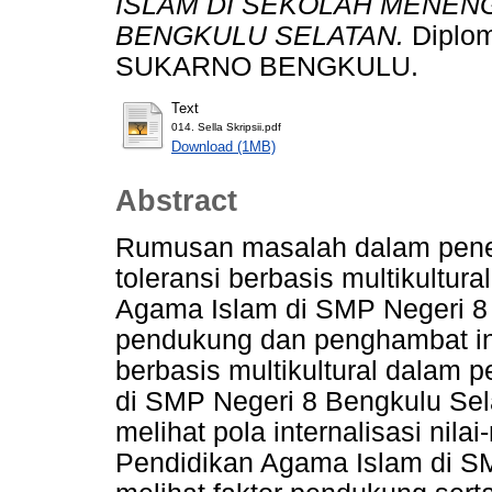
ISLAM DI SEKOLAH MENEN
BENGKULU SELATAN.
Diplom
SUKARNO BENGKULU.
Text
014. Sella Skripsii.pdf
Download (1MB)
Abstract
Rumusan masalah dalam penelit
toleransi berbasis multikultu
Agama Islam di SMP Negeri 8 
pendukung dan penghambat inter
berbasis multikultural dalam
di SMP Negeri 8 Bengkulu Sela
melihat pola internalisasi nila
Pendidikan Agama Islam di S