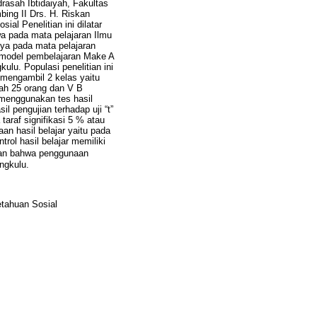
rasah Ibtidaiyah, Fakultas
bing II Drs. H. Riskan
l Penelitian ini dilatar
wa pada mata pelajaran Ilmu
ya pada mata pelajaran
n model pembelajaran Make A
ulu. Populasi penelitian ini
 mengambil 2 kelas yaitu
lah 25 orang dan V B
 menggunakan tes hasil
il pengujian terhadap uji “t”
 taraf signifikasi 5 % atau
aan hasil belajar yaitu pada
rol hasil belajar memiliki
pkan bahwa penggunaan
ngkulu.
etahuan Sosial