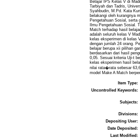
Belajar IPS Kelas V di Madr
Tarbiyah dan Tadris, Unive
Syahbudin, M.Pd. Kata Kunc
belakangi oleh kurangnya m
Pengetahuan Sosial, serta
Ilmu Pengetahuan Sosial. T
Match terhadap hasil belaja
adalah seluruh kelas V Mad
kelas eksperimen di kelas 
dengan jumlah 24 orang. Pe
belajar berupa xii pilihan ga
berdasarkan dari hasil penguj
0,05. Sesuai kriteria Uji-t 
kelas eksperimen hasil belaj
nilai rata�rata sebesar 63
model Make A Match berpeng
Item Type:
Uncontrolled Keywords:
Subjects:
Divisions:
Depositing User:
Date Deposited:
Last Modified: