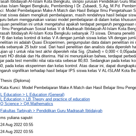
asah Ibtidaiyah Al-Islam Kota Bengkulu, skripsi jurusan Pendidikan Guru Mad
rsitas Islam Negeri Bengkulu, Pembimbing I Dr. Zubaedi, S.Ag, M.Pd. Pembim
i: Model Pembelajaran Make A Match dan Hasil Belajar Ilmu Pengetahuan Sosia
inat siswa dalam mengikuti pembelajaran, masih rendahnya hasil belajar sis
 guru belum menggunakan variasi model pembelajaran di dalam kelas khususn
ujuan penelitian ini untuk mengetahui apakah terdapat pengaruh penggunaa
r Ilmu Pengetahuan Sosial kelas V di Madrasah Ibtidaiyah Al-Islam Kota Bengk
rasah Ibtidaiyah Al-Islam Kota Bengkulu sebanyak 73 siswa. Dimana peneliti
V B dan kelas kontrol di kelas V A dengan jumlah siswa kelas VA dengan jum
nelitian ini adalah Quasi Eksperimen, pengumpulan data dalam penelitian ini
nda sebanyak 25 butir soal. Dari hasil penelitian dan analisis data diperoleh has
ian uji t untuk nilai test akhir diperoleh nilai Sig. (2tailed) = 0,000 < 0,05pada
berarti HO ditolak dan Ha diterima. Hal ini menunjukkan bahwa, terdapat perbed
ar pada test memiliki nilai rata-rata sebesar 80,83. Sedangkan pada kelas kont
,60, pada kelas eksperimen dan kelas kontrol. Atas dasar ini, dapat diungka
aruh signifikan terhadap hasil belajar IPS siswa kelas V AL-ISLAM Kota Be
Thesis (Diploma)
Kata Kunci: Model Pembelajaran Make A Match dan Hasil Belajar Ilmu Peng
L Education > L Education (General)
L Education > LB Theory and practice of education
Q Science > QA Mathematics
Fakultas Tarbiyah > Pendidikan Guru Madrasah Ibtidaiyah
ms yuliana saputri
24 Aug 2022 03:55
24 Aug 2022 03:55