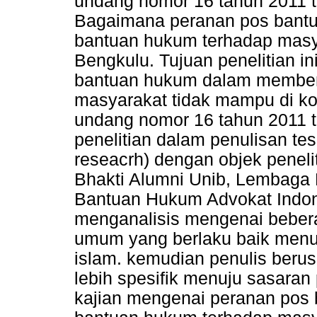
undang nomor 16 tahun 2011 t
Bagaimana peranan pos bant
bantuan hukum terhadap masy
Bengkulu. Tujuan penelitian i
bantuan hukum dalam member
masyarakat tidak mampu di ko
undang nomor 16 tahun 2011 
penelitian dalam penulisan tesi
reseacrh) dengan objek penel
Bhakti Alumni Unib, Lembag
Bantuan Hukum Advokat Indone
menganalisis mengenai bebera
umum yang berlaku baik menu
islam. kemudian penulis ber
lebih spesifik menuju sasara
kajian mengenai peranan pos