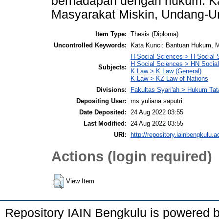
berhadapan dengan hukum. Ka
Masyarakat Miskin, Undang-U
Item Type:
Thesis (Diploma)
Uncontrolled Keywords:
Kata Kunci: Bantuan Hukum, M
H Social Sciences > H Social 
H Social Sciences > HN Social 
Subjects:
K Law > K Law (General)
K Law > KZ Law of Nations
Divisions:
Fakultas Syari'ah > Hukum Ta
Depositing User:
ms yuliana saputri
Date Deposited:
24 Aug 2022 03:55
Last Modified:
24 Aug 2022 03:55
URI:
http://repository.iainbengkulu.a
Actions (login required)
View Item
Repository IAIN Bengkulu is powered 