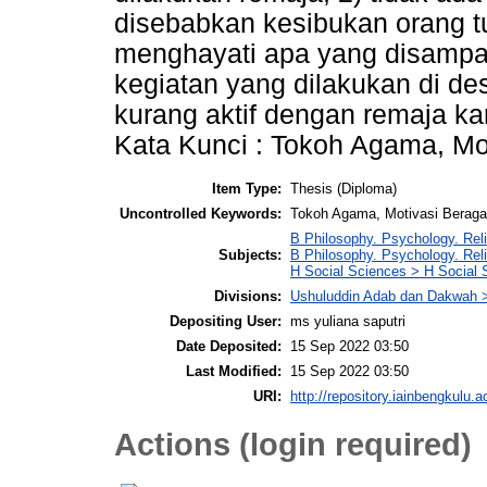
disebabkan kesibukan orang tu
menghayati apa yang disampa
kegiatan yang dilakukan di de
kurang aktif dengan remaja k
Kata Kunci : Tokoh Agama, M
Item Type:
Thesis (Diploma)
Uncontrolled Keywords:
Tokoh Agama, Motivasi Berag
B Philosophy. Psychology. Reli
Subjects:
B Philosophy. Psychology. Rel
H Social Sciences > H Social 
Divisions:
Ushuluddin Adab dan Dakwah >
Depositing User:
ms yuliana saputri
Date Deposited:
15 Sep 2022 03:50
Last Modified:
15 Sep 2022 03:50
URI:
http://repository.iainbengkulu.a
Actions (login required)