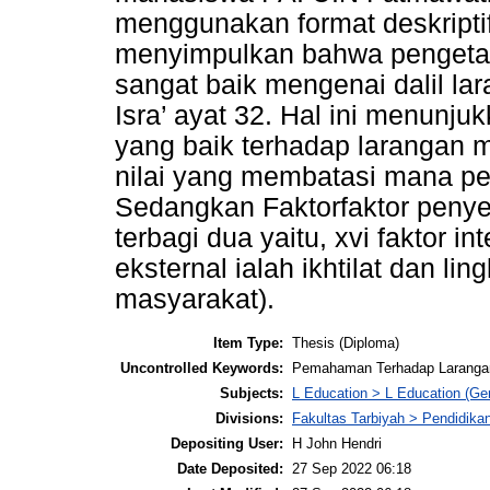
menggunakan format deskriptif k
menyimpulkan bahwa penget
sangat baik mengenai dalil la
Isra’ ayat 32. Hal ini menu
yang baik terhadap larangan m
nilai yang membatasi mana per
Sedangkan Faktorfaktor peny
terbagi dua yaitu, xvi faktor in
eksternal ialah ikhtilat dan l
masyarakat).
Item Type:
Thesis (Diploma)
Uncontrolled Keywords:
Pemahaman Terhadap Larangan 
Subjects:
L Education > L Education (Gen
Divisions:
Fakultas Tarbiyah > Pendidik
Depositing User:
H John Hendri
Date Deposited:
27 Sep 2022 06:18