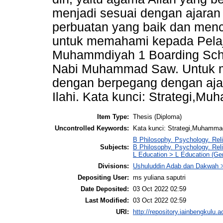
menjadi sesuai dengan ajara
perbuatan yang baik dan men
untuk memahami kepada Pelaj
Muhammdiyah 1 Boarding Scho
Nabi Muhammad Saw. Untuk me
dengan berpegang dengan aja
Ilahi. Kata kunci: Strategi,M
Item Type:
Thesis (Diploma)
Uncontrolled Keywords:
Kata kunci: Strategi,Muhamma
B Philosophy. Psychology. Reli
Subjects:
B Philosophy. Psychology. Rel
L Education > L Education (Gen
Divisions:
Ushuluddin Adab dan Dakwah
Depositing User:
ms yuliana saputri
Date Deposited:
03 Oct 2022 02:59
Last Modified:
03 Oct 2022 02:59
URI:
http://repository.iainbengkulu.a