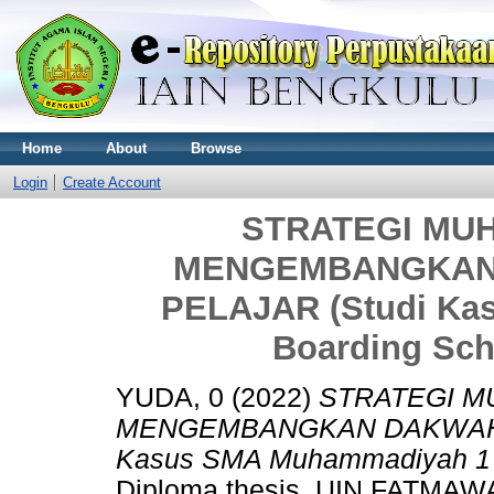
Home
About
Browse
Login
Create Account
STRATEGI MU
MENGEMBANGKAN
PELAJAR (Studi Ka
Boarding Sch
YUDA, 0
(2022)
STRATEGI 
MENGEMBANGKAN DAKWAH D
Kasus SMA Muhammadiyah 1 B
Diploma thesis, UIN FATM