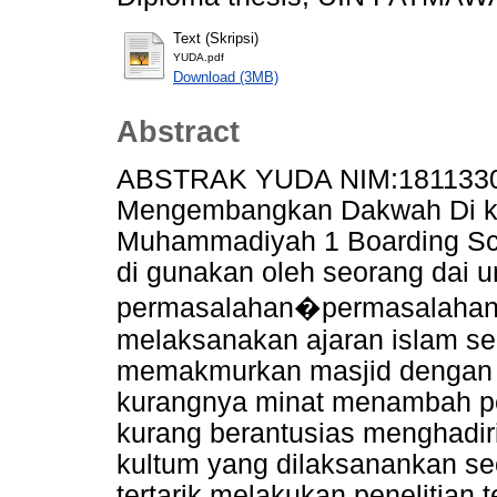
Text (Skripsi)
YUDA.pdf
Download (3MB)
Abstract
ABSTRAK YUDA NIM:18113300
Mengembangkan Dakwah Di ka
Muhammadiyah 1 Boarding Sch
di gunakan oleh seorang dai 
permasalahan�permasalahan 
melaksanakan ajaran islam se
memakmurkan masjid dengan s
kurangnya minat menambah pe
kurang berantusias menghadir
kultum yang dilaksanankan seca
tertarik melakukan penelitian