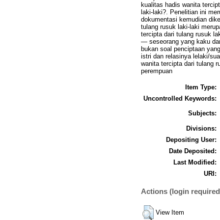
kualitas hadis wanita terci
laki-laki?. Penelitian ini m
dokumentasi kemudian dikel
tulang rusuk laki-laki mer
tercipta dari tulang rusuk 
― seseorang yang kaku dan k
bukan soal penciptaan yang 
istri dan relasinya lelaki/
wanita tercipta dari tulang
perempuan
Item Type:
Uncontrolled Keywords:
Subjects:
Divisions:
Depositing User:
Date Deposited:
Last Modified:
URI:
Actions (login required
View Item