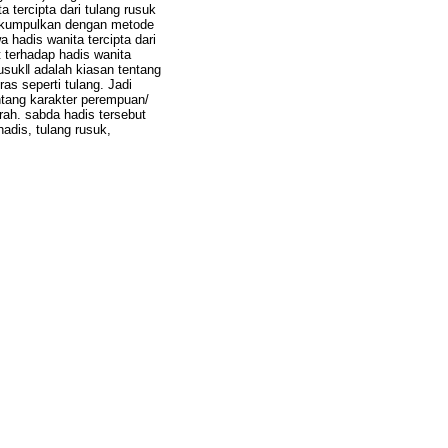
 tercipta dari tulang rusuk
i dikumpulkan dengan metode
 hadis wanita tercipta dari
 terhadap hadis wanita
rusuk‖ adalah kiasan tentang
as seperti tulang. Jadi
entang karakter perempuan/
rah. sabda hadis tersebut
hadis, tulang rusuk,