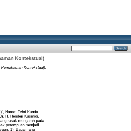
aman Kontekstual)
Pemahaman Kontekstual).
)”, Nama: Febri Kurnia
r. H. Henderi Kusmidi,
ulang rusuk mengarah pada
hak perempuan menjadi
nyaan: 1). Bagaimana